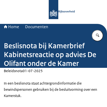
Naar de homepage van Rijksoverheid
Rijksoverheid
Home
Documenten
Vu
Beslisnota bij Kamerbrief
Kabinetsreactie op advies De
Olifant onder de Kamer
Beleidsnota
01-07-2025
In een beslisnota staat achtergrondinformatie die
bewindspersonen gebruiken bij de besluitvorming over een
Kamerstuk.