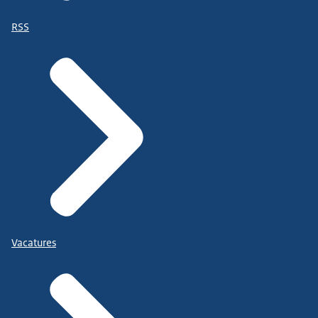
RSS
Vacatures