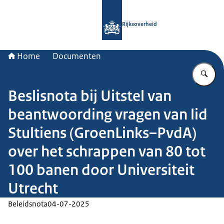
Naar de homepage van Rijksoverheid
Rijksoverheid
Home
Documenten
Vu
Beslisnota bij Uitstel van
beantwoording vragen van lid
Stultiens (GroenLinks–PvdA)
over het schrappen van 80 tot
100 banen door Universiteit
Utrecht
Beleidsnota
04-07-2025