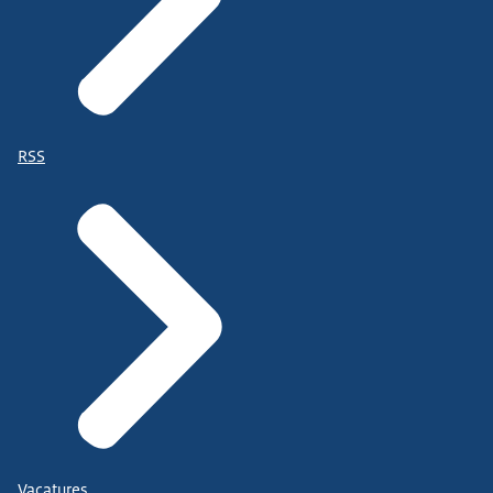
RSS
Vacatures