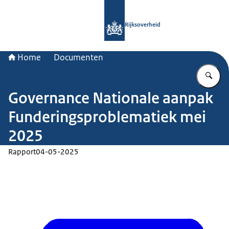
Naar de homepage van Rijksoverheid
Rijksoverheid
Home
Documenten
Vu
Governance Nationale aanpak
Funderingsproblematiek mei
2025
Rapport
04-05-2025