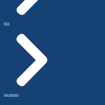
RSS
Vacatures