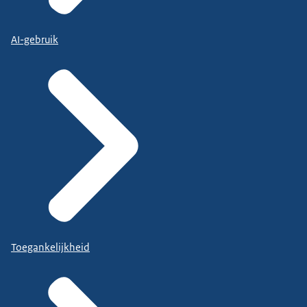
AI-gebruik
Toegankelijkheid