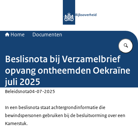
Naar de homepage van Rijksoverheid
Rijksoverheid
Home
Documenten
Vu
Beslisnota bij Verzamelbrief
opvang ontheemden Oekraïne
juli 2025
Beleidsnota
04-07-2025
In een beslisnota staat achtergrondinformatie die
bewindspersonen gebruiken bij de besluitvorming over een
Kamerstuk.