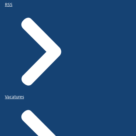
RSS
Vacatures