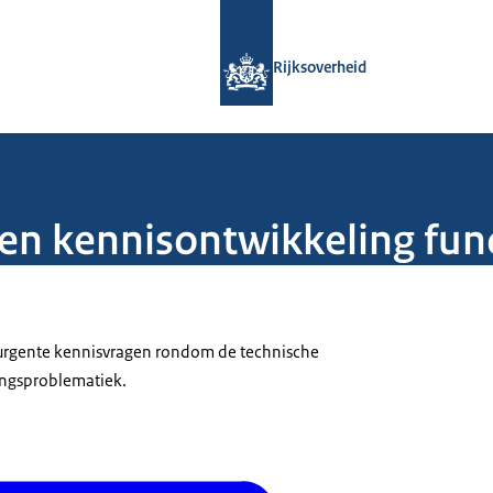
Naar de homepage van Rijksoverheid
Rijksoverheid
 en kennisontwikkeling fu
 urgente kennisvragen rondom de technische
ingsproblematiek.