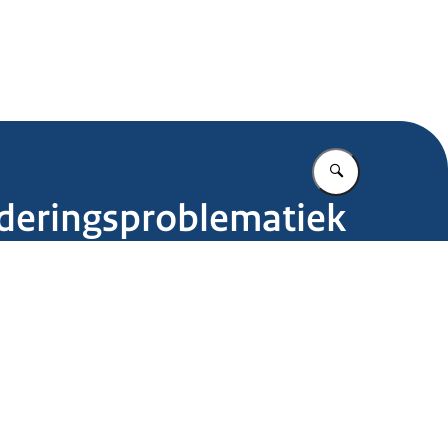
.nl
Vul in wat u z
nderingsproblematiek