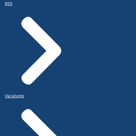
RSS
Vacatures