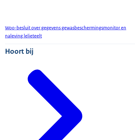
Woo-besluit over gegevens gewasbeschermingsmonitor en
naleving lelieteelt
Hoort bij