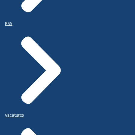
RSS
Vacatures