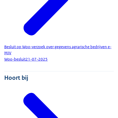
Besluit op Woo-verzoek over gegevens agrarische bedrijven e-
MJV
Woo-besluit
21-07-2025
Hoort bij