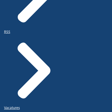
RSS
Vacatures