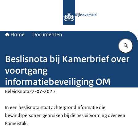
Naar de homepage van Rijksoverheid
Rijksoverheid
Home
Documenten
Vu
Beslisnota bij Kamerbrief over
voortgang
informatiebeveiliging OM
Beleidsnota
22-07-2025
In een beslisnota staat achtergrondinformatie die
bewindspersonen gebruiken bij de besluitvorming over een
Kamerstuk.