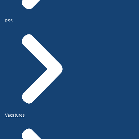
RSS
Vacatures