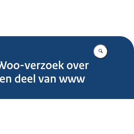
.nl
Vul in wat u z
 Woo-verzoek over
ten deel van www