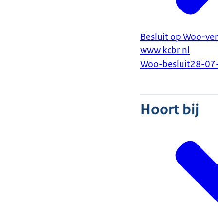
Besluit op Woo-ve
www kcbr nl
Woo-besluit
28-07
Hoort bij