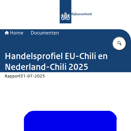
Naar de homepage van Rijksoverheid
Rijksoverheid
Home
Documenten
Vu
Handelsprofiel EU-Chili en
Nederland-Chili 2025
Rapport
31-07-2025