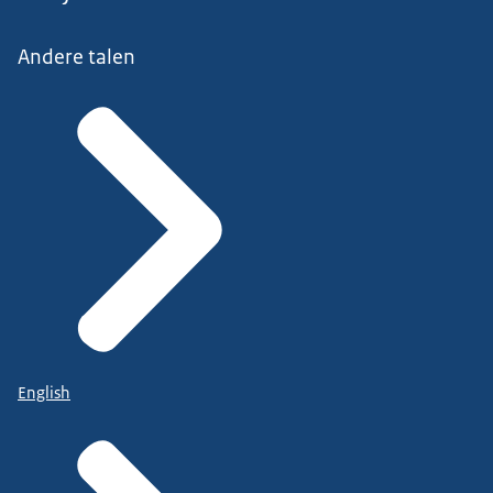
Andere talen
English