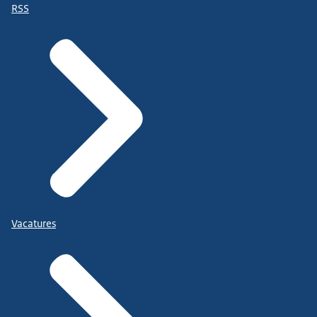
RSS
Vacatures