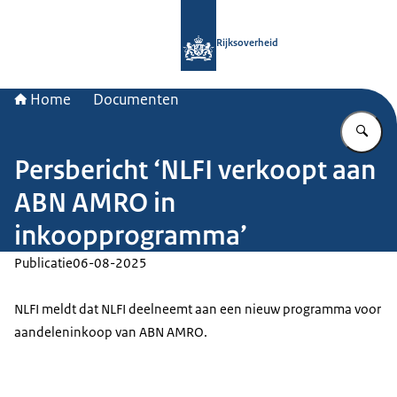
Naar de homepage van Rijksoverheid
Rijksoverheid
Home
Documenten
Vu
Persbericht ‘NLFI verkoopt aan
ABN AMRO in
inkoopprogramma’
Publicatie
06-08-2025
NLFI meldt dat NLFI deelneemt aan een nieuw programma voor
aandeleninkoop van ABN AMRO.