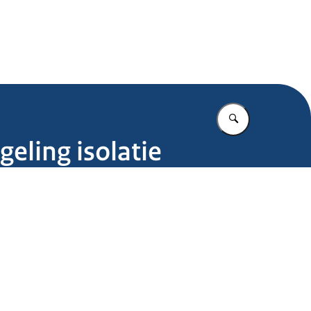
.nl
Vul in wat u z
eling isolatie