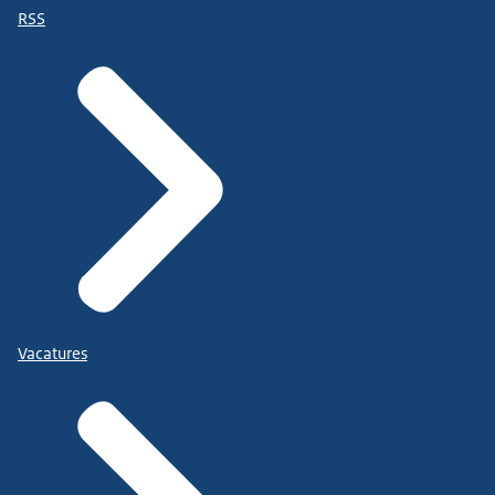
RSS
Vacatures