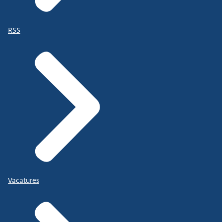
RSS
Vacatures