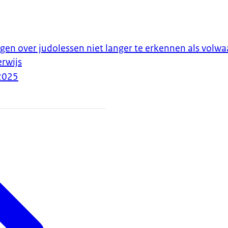
en over judolessen niet langer te erkennen als volwaa
rwijs
2025