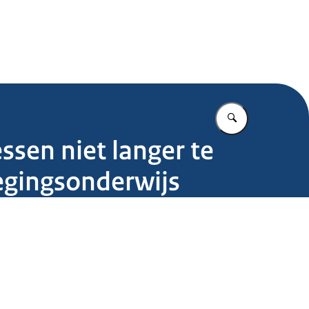
.nl
Vul in wat u z
ssen niet langer te
egingsonderwijs