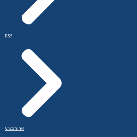
RSS
Vacatures