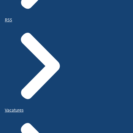
RSS
Vacatures