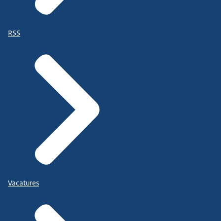
RSS
Vacatures