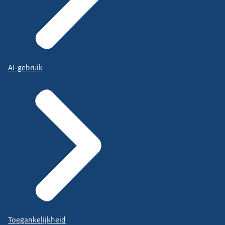
AI-gebruik
Toegankelijkheid