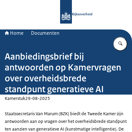
Naar de homepage van Rijksoverheid
Rijksoverheid
Home
Documenten
Vu
Aanbiedingsbrief bij
antwoorden op Kamervragen
over overheidsbrede
standpunt generatieve AI
Kamerstuk
29-08-2025
Staatssecretaris Van Marum (BZK) biedt de Tweede Kamer zijn
antwoorden aan op vragen over het overheidsbrede standpunt
ten aanzien van generatieve AI (kunstmatige intelligentie). De