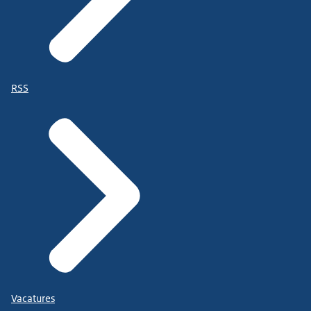
RSS
Vacatures