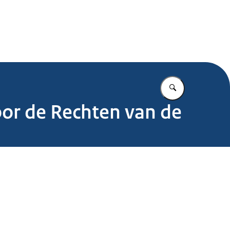
.nl
Vul in wat u z
or de Rechten van de