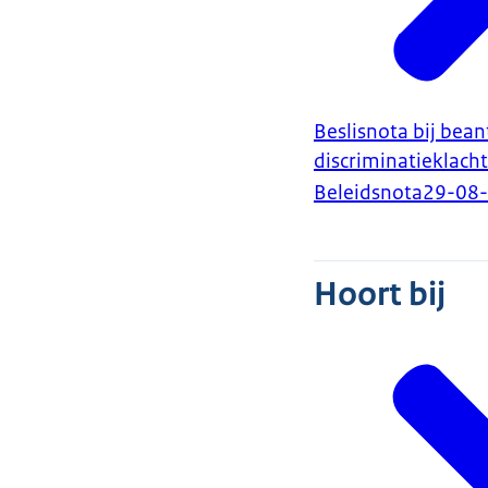
Beslisnota bij bea
discriminatieklach
Beleidsnota
29-08
Hoort bij