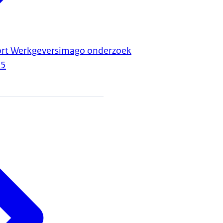
t Werkgeversimago onderzoek
25