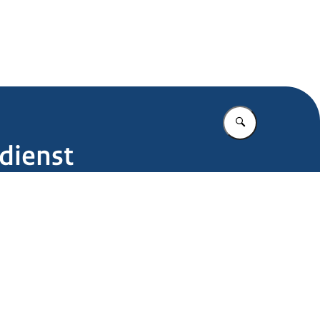
.nl
Vul in wat u z
dienst