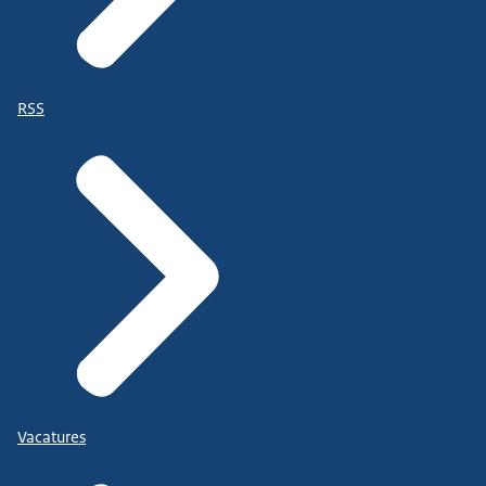
RSS
Vacatures