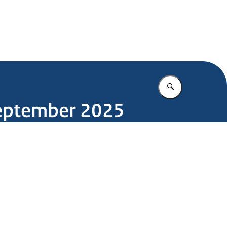
.nl
Vul in wat u z
september 2025