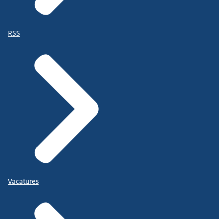
RSS
Vacatures