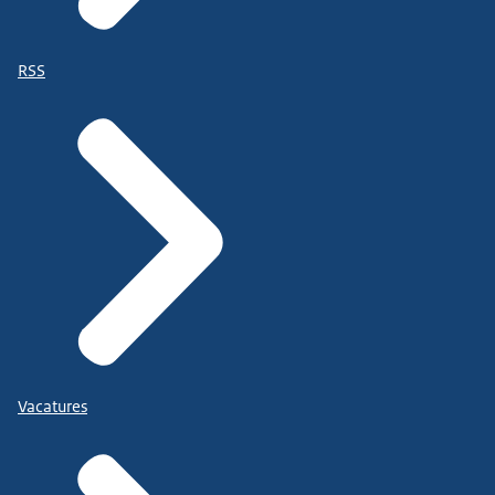
RSS
Vacatures