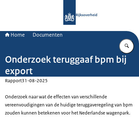
Naar de homepage van Rijksoverheid
Rijksoverheid
Home
Documenten
Vu
Onderzoek teruggaaf bpm bij
export
Rapport
31-08-2025
Onderzoek naar wat de effecten van verschillende
vereenvoudigingen van de huidige teruggaveregeling van bpm
zouden kunnen betekenen voor het Nederlandse wagenpark.