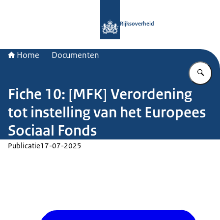
Naar de homepage van Rijksoverheid
Rijksoverheid
Home
Documenten
Vu
Fiche 10: [MFK] Verordening
tot instelling van het Europees
Sociaal Fonds
Publicatie
17-07-2025