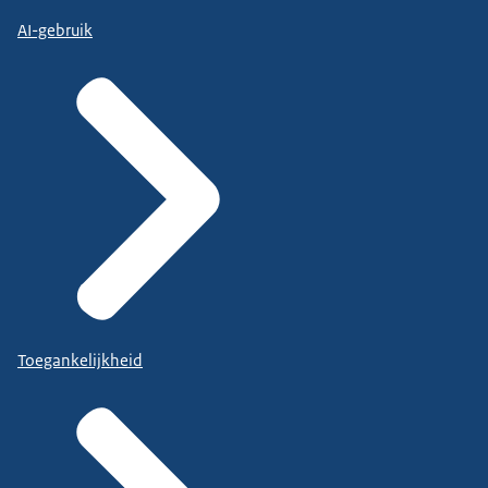
AI-gebruik
Toegankelijkheid