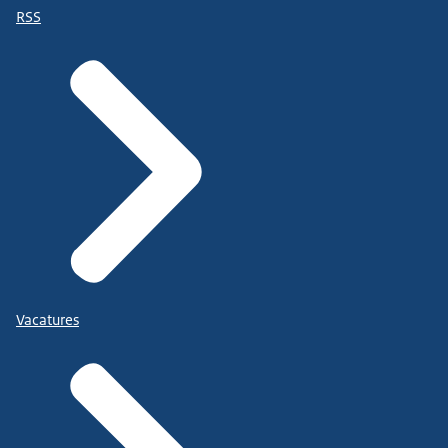
RSS
Vacatures