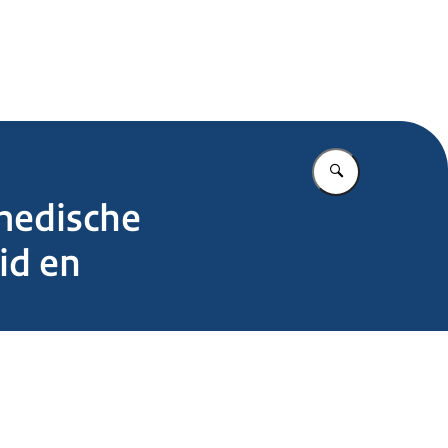
.nl
Vul in wat u z
 medische
id en