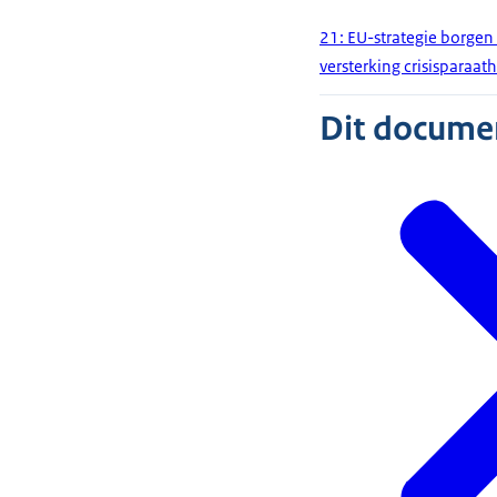
21: EU-strategie borge
versterking crisisparaa
Dit document