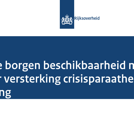
Naar de homepage van Rijksoverheid
Rijksoverheid
ie borgen beschikbaarheid
versterking crisisparaathe
ing