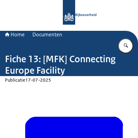
Naar de homepage van Rijksoverheid
Rijksoverheid
Home
Documenten
Vu
Fiche 13: [MFK] Connecting
Europe Facility
Publicatie
17-07-2025