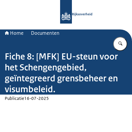
Naar de homepage van Rijksoverheid
Rijksoverheid
Home
Documenten
Vu
Fiche 8: [MFK] EU-steun voor
het Schengengebied,
geïntegreerd grensbeheer en
visumbeleid.
Publicatie
16-07-2025