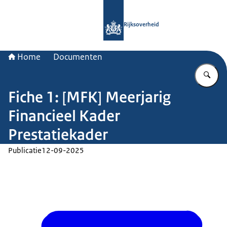
Naar de homepage van Rijksoverheid
Rijksoverheid
Home
Documenten
Vu
Fiche 1: [MFK] Meerjarig
Financieel Kader
Prestatiekader
Publicatie
12-09-2025