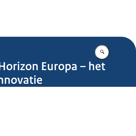
.nl
Vul in wat u z
 Horizon Europa – het
nnovatie