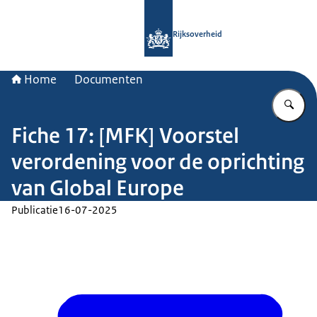
Naar de homepage van Rijksoverheid
Rijksoverheid
Home
Documenten
Vu
Fiche 17: [MFK] Voorstel
verordening voor de oprichting
van Global Europe
Publicatie
16-07-2025