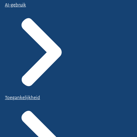
AI-gebruik
Toegankelijkheid