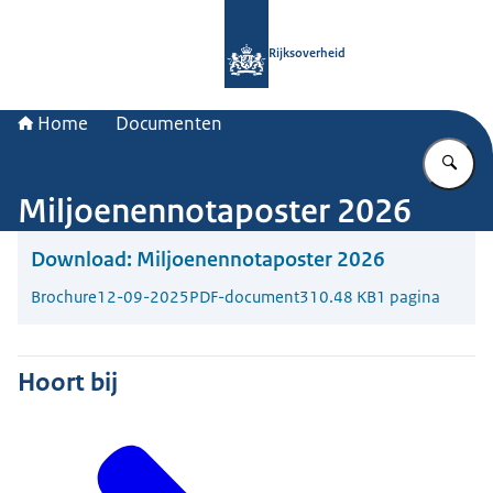
Naar de homepage van Rijksoverheid
Rijksoverheid
Home
Documenten
Vu
Miljoenennotaposter 2026
Download:
Miljoenennotaposter 2026
Brochure
12-09-2025
PDF-document
310.48 KB
1 pagina
Hoort bij