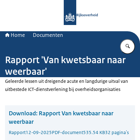
Naar de homepage van Rijksoverheid
Rijksoverheid
Home
Documenten
Vu
Rapport 'Van kwetsbaar naar
weerbaar'
Geleerde lessen uit dreigende acute en langdurige uitval van
uitbestede ICT-dienstverlening bij overheidsorganisaties
Download:
Rapport Van kwetsbaar naar
weerbaar
Rapport
12-09-2025
PDF-document
535.54 KB
32 pagina's