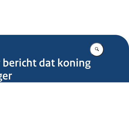
.nl
Vul in wat u z
bericht dat koning
ger