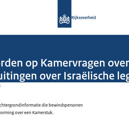
Naar de homepage van Rijksoverheid
Rijksoverheid
orden op Kamervragen over 
itingen over Israëlische le
5
 achtergrondinformatie die bewindspersonen
tvorming over een Kamerstuk.