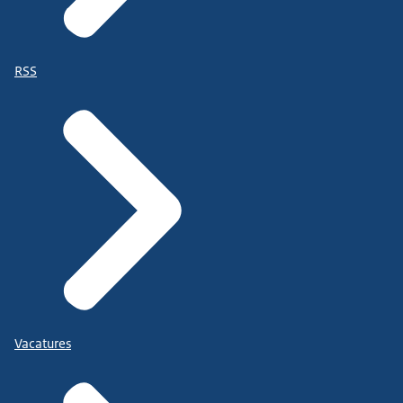
RSS
Vacatures