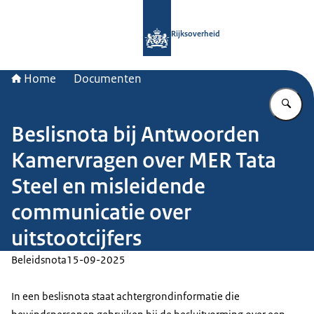
Naar de homepage van Rijksoverheid
Rijksoverheid
Home
Documenten
Vu
Beslisnota bij Antwoorden
Kamervragen over MER Tata
Steel en misleidende
communicatie over
uitstootcijfers
Beleidsnota
15-09-2025
In een beslisnota staat achtergrondinformatie die