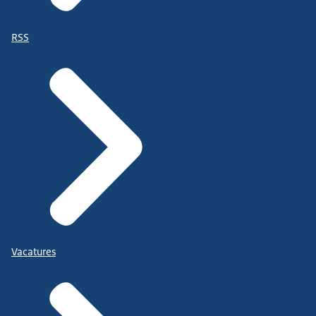
RSS
Vacatures