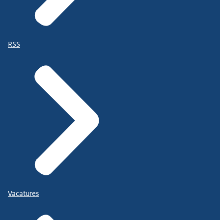
RSS
Vacatures