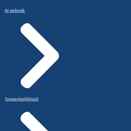
AI-gebruik
Toegankelijkheid