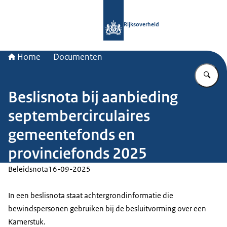
Naar de homepage van Rijksoverheid
Rijksoverheid
Home
Documenten
Vu
Beslisnota bij aanbieding
septembercirculaires
gemeentefonds en
provinciefonds 2025
Beleidsnota
16-09-2025
In een beslisnota staat achtergrondinformatie die
bewindspersonen gebruiken bij de besluitvorming over een
Kamerstuk.