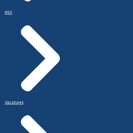
RSS
Vacatures