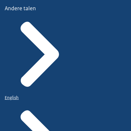
Andere talen
English