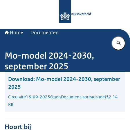
Naar de homepage van Rijksoverheid
Rijksoverheid
Home
Documenten
Vu
Mo-model 2024-2030,
september 2025
Download:
Mo-model 2024-2030, september
2025
Circulaire
16-09-2025
OpenDocument-spreadsheet
52.14
KB
Hoort bij