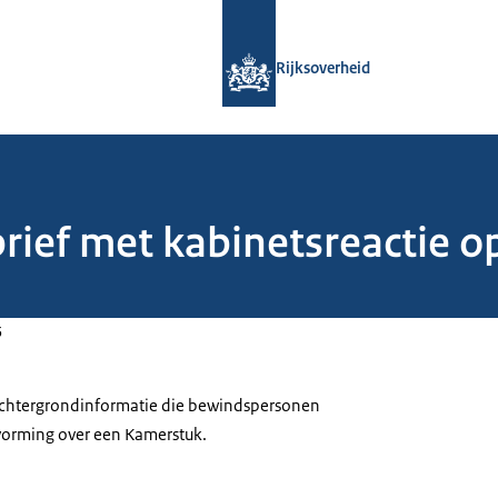
Naar de homepage van Rijksoverheid
Rijksoverheid
brief met kabinetsreactie
5
 achtergrondinformatie die bewindspersonen
tvorming over een Kamerstuk.