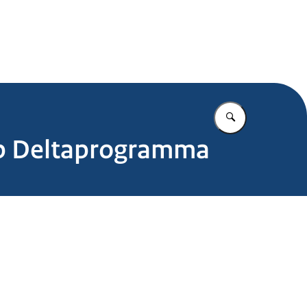
.nl
Vul in wat u z
 op Deltaprogramma